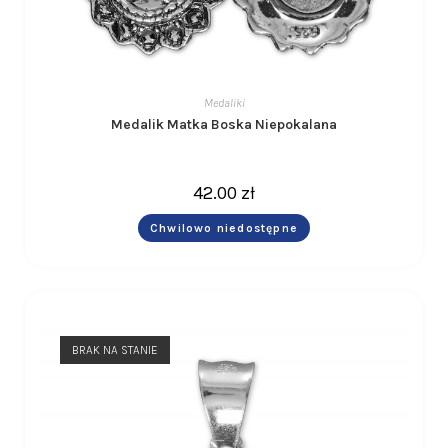
Medaliki
Medalik Matka Boska Niepokalana
42.00
zł
Chwilowo niedostępne
BRAK NA STANIE