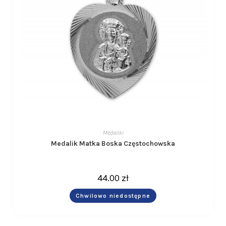
Medaliki
Medalik Matka Boska Częstochowska
44.00
zł
Chwilowo niedostępne