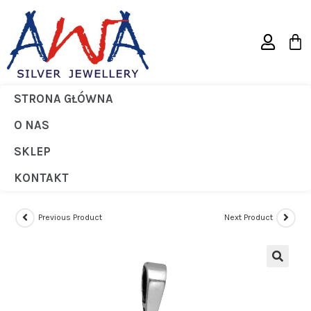
STRONA GŁÓWNA
Medalik Srebrny
O NAS
>
Sklep
>
Medalik srebrny
SKLEP
KONTAKT
Previous Product
Next Product