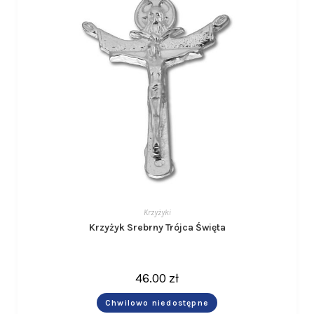
Krzyżyki
Krzyżyk Srebrny Trójca Święta
46.00
zł
Chwilowo niedostępne