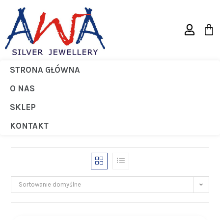
STRONA GŁÓWNA
Krzyżyki
O NAS
>
Products
>
Krzyżyki
SKLEP
KONTAKT
Sortowanie domyślne