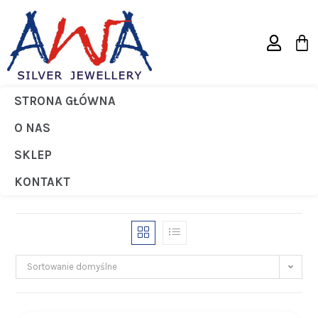
STRONA GŁÓWNA
Breloki
O NAS
>
Products
>
Breloki
SKLEP
KONTAKT
Sortowanie domyślne